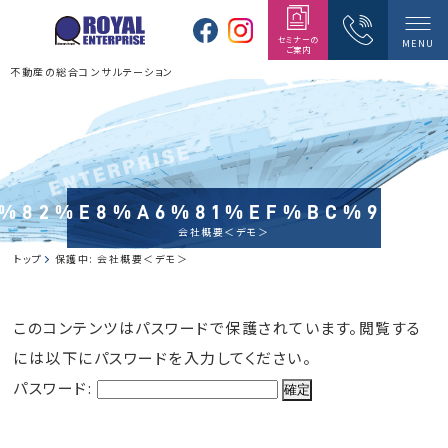
セミナーの
MENU
ご案内
不動産の総合コンサルテーション
%82%E8%A6%81%EF%BC%9C%E
会社概要＜デモ＞
トップ
保護中: 会社概要＜デモ＞
このコンテンツはパスワードで保護されています。閲覧する
には以下にパスワードを入力してください。
パスワード: