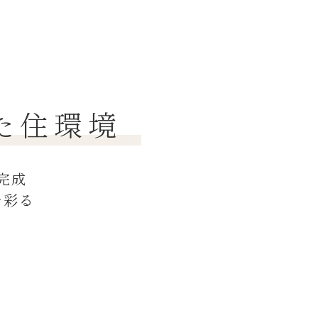
た住環境
月完成
を彩る