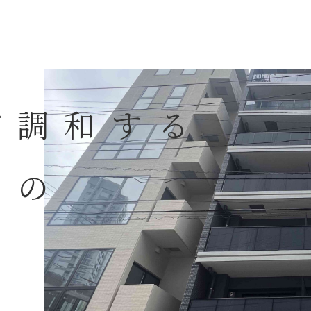
が調和する
しの