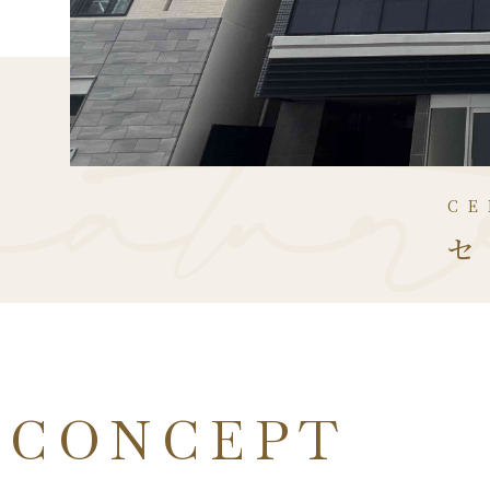
CE
セ
CONCEPT