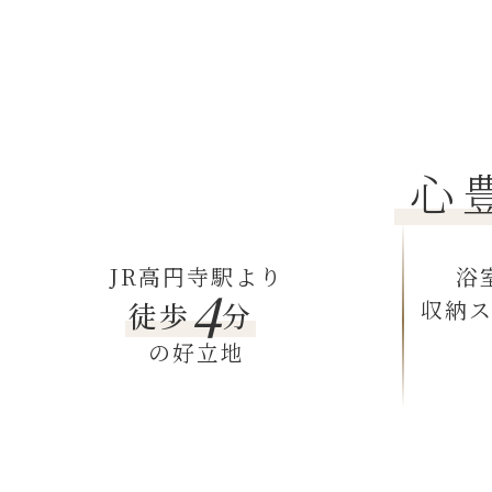
心
JR高円寺駅より
浴
4
収納
徒歩
分
の好立地